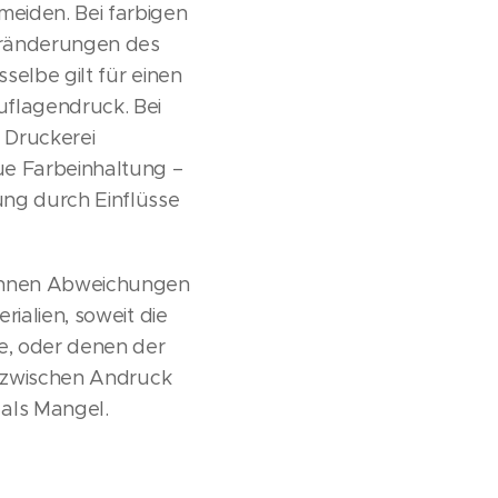
eiden. Bei farbigen
eränderungen des
selbe gilt für einen
flagendruck. Bei
 Druckerei
e Farbeinhaltung –
ung durch Einflüsse
können Abweichungen
ialien, soweit die
e, oder denen der
e zwischen Andruck
 als Mangel.