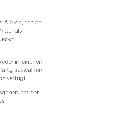
zuführen, sich bei
itter als
uieren
weder im eigenen
fältig auswählen
on verfügt.
usgehen, hat der
es