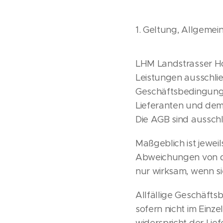
1. Geltung, Allgemei
LHM Landstrasser Ho
Leistungen ausschli
Geschäftsbedingunge
Lieferanten und dem
Die AGB sind aussch
Maßgeblich ist jewei
Abweichungen von d
nur wirksam, wenn si
Allfällige Geschäfts
sofern nicht im Einz