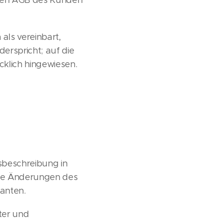
gegen AGB des Kunden
ls vereinbart,
erspricht; auf die
klich hingewiesen.
sbeschreibung in
iche Änderungen des
ranten.
ter und